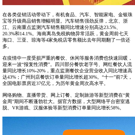
在各类促销活动带动下，有机食品、汽车、智能家电、金银珠
宝等升级商品销售增幅明显。汽车销售强劲反弹，北京、浙
江、云南重点监测汽车销售额同比增速分别高达23.5%、
20.3%和14.1%。海南离岛免税购物异常活跃，黄金周前七天
海口、三亚、琼海等4家免税店零售额比去年同期翻了一倍还
多。
在疫情中一度受损严重的餐饮、休闲等服务消费也快速回暖，
迎来一波“报复性消费”。四川部分餐饮老字号、网红餐饮人流
量同比增长10%-20%，重点监测餐饮企业营业收入同比增速高
达43%；广州到店餐饮订单量同比增长超30%。“十一”前7天，
全国电影票房近37亿元，为历年黄金周次高水平。
网络购物、直播带货、网上订餐、定制旅游等新型消费在“黄
金周”期间不断蓬勃壮大。据官方数据，大型网络平台密室逃
脱、VR游戏、汉服体验等新型消费订单量同比增长58%。