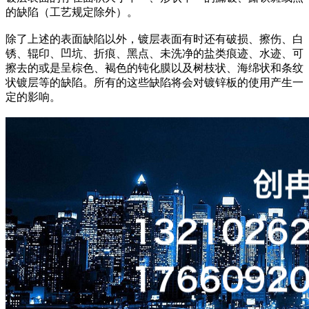
的缺陷（工艺规定除外）。
除了上述的表面缺陷以外，镀层表面有时还有破损、擦伤、白
锈、辊印、凹坑、折痕、黑点、未洗净的盐类痕迹、水迹、可
擦去的或是呈棕色、褐色的钝化膜以及树枝状、海绵状和条纹
状镀层等的缺陷。所有的这些缺陷将会对镀锌板的使用产生一
定的影响。