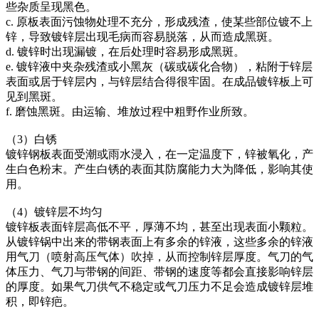
些杂质呈现黑色。
c. 原板表面污蚀物处理不充分，形成残渣，使某些部位镀不上
锌，导致镀锌层出现毛病而容易脱落，从而造成黑斑。
d. 镀锌时出现漏镀，在后处理时容易形成黑斑。
e. 镀锌液中夹杂残渣或小黑灰（碳或碳化合物），粘附于锌层
表面或居于锌层内，与锌层结合得很牢固。在成品镀锌板上可
见到黑斑。
f. 磨蚀黑斑。由运输、堆放过程中粗野作业所致。
（3）白锈
镀锌钢板表面受潮或雨水浸入，在一定温度下，锌被氧化，产
生白色粉末。产生白锈的表面其防腐能力大为降低，影响其使
用。
（4）镀锌层不均匀
镀锌板表面锌层高低不平，厚薄不均，甚至出现表面小颗粒。
从镀锌锅中出来的带钢表面上有多余的锌液，这些多余的锌液
用气刀（喷射高压气体）吹掉，从而控制锌层厚度。气刀的气
体压力、气刀与带钢的间距、带钢的速度等都会直接影响锌层
的厚度。如果气刀供气不稳定或气刀压力不足会造成镀锌层堆
积，即锌疤。