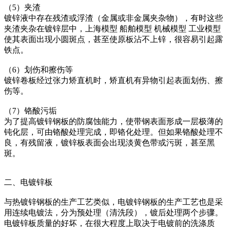
（5）夹渣
镀锌液中存在残渣或浮渣（金属或非金属夹杂物），有时这些
夹渣夹杂在镀锌层中，上海模型 船舶模型 机械模型 工业模型
使其表面出现小圆斑点，甚至使原板沾不上锌，很容易引起露
铁点。
（6）划伤和擦伤等
镀锌卷板经过张力矫直机时，矫直机有异物引起表面划伤、擦
伤等。
（7）铬酸污垢
为了提高镀锌钢板的防腐蚀能力，使带钢表面形成一层极薄的
钝化层，可由铬酸处理完成，即铬化处理。但如果铬酸处理不
良，有残留液，镀锌板表面会出现淡黄色带或污斑，甚至黑
斑。
二、电镀锌板
与热镀锌钢板的生产工艺类似，电镀锌钢板的生产工艺也是采
用连续电镀法，分为预处理（清洗段），镀后处理两个步骤。
电镀锌板质量的好坏，在很大程度上取决于电镀前的洗涤质