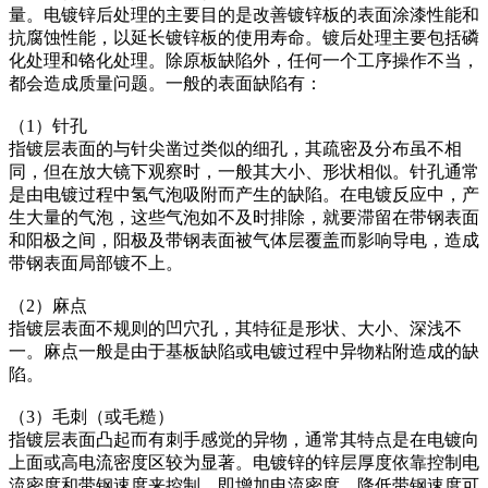
量。电镀锌后处理的主要目的是改善镀锌板的表面涂漆性能和
抗腐蚀性能，以延长镀锌板的使用寿命。镀后处理主要包括磷
化处理和铬化处理。除原板缺陷外，任何一个工序操作不当，
都会造成质量问题。一般的表面缺陷有：
（1）针孔
指镀层表面的与针尖凿过类似的细孔，其疏密及分布虽不相
同，但在放大镜下观察时，一般其大小、形状相似。针孔通常
是由电镀过程中氢气泡吸附而产生的缺陷。在电镀反应中，产
生大量的气泡，这些气泡如不及时排除，就要滞留在带钢表面
和阳极之间，阳极及带钢表面被气体层覆盖而影响导电，造成
带钢表面局部镀不上。
（2）麻点
指镀层表面不规则的凹穴孔，其特征是形状、大小、深浅不
一。麻点一般是由于基板缺陷或电镀过程中异物粘附造成的缺
陷。
（3）毛刺（或毛糙）
指镀层表面凸起而有刺手感觉的异物，通常其特点是在电镀向
上面或高电流密度区较为显著。电镀锌的锌层厚度依靠控制电
流密度和带钢速度来控制，即增加电流密度、降低带钢速度可