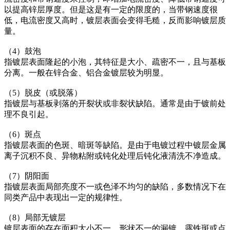
以提高锌层厚度。但是这是有一定的限度的，当带钢速度很
低，电流密度又高时，镀层表面会变得毛糙，反而影响镀层质
量。
（4）鼓泡
指镀层表面隆起的小泡，其特征是大小、疏密不一，且与基板
分离。一般在锌合金、铝合金镀层较为明显。
（5）脱皮（或脱落）
指镀层与基板剥落的开裂状或非裂状缺陷。通常是由于镀前处
理不良引起。
（6）斑点
指镀层表面的色斑、暗斑等缺陷。是由于电镀过程中镀层金属
离子沉积不良、异物粘附或钝化处理后钝化液清洗不净造成。
（7）阴阳面
指镀层表面局部亮度不一或色泽不均匀的缺陷，多数情况下在
同类产品中表现出一定的规律性。
（8）局部无镀层
镀层表面的存在面积大小不一、形状不一的漏镀、露铁斑或点