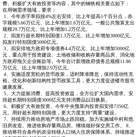
费、积极扩大有效投资等内容，其中的钢铁相关要点如下：
在用钢需求领域，要求：
1、今年赤字率拟按4%左右安排、比上年提高1个百分点，赤
字规模5.66万亿元、比上年增加1.6万亿元。一般公共预算支出
规模29.7万亿元、比上年增加1.2万亿元。
2、拟发行超长期特别国债1.3万亿元、比上年增加3000亿元。
拟发行特别国债5000亿元。
3、拟安排地方政府专项债券4.4万亿元、比上年增加5000亿
元，重点用于投资建设、土地收储和收购存量商品房、消化地
方政府拖欠企业账款等。今年合计新增政府债务总规模11.86
万亿元、比上年增加2.9万亿元。
4、实施适度宽松的货币政策，适时降准降息，保持流动性充
裕。优化和创新结构性货币政策工具，更大力度促进楼市股市
健康发展。
5、大力提振消费、提高投资效益，全方位扩大国内需求。安
排超长期特别国债3000亿元支持消费品以旧换新。
6、积极扩大有效投资。今年中央预算内投资拟安排7350亿
元。用好超长期特别国债，更大力度支持“两重”建设。
7、持续用力推动房地产市场止跌回稳。加力实施城中村和危
旧房改造。推进收购存量商品房。继续做好保交房工作。 8、
推动将符合条件的农业转移人口纳入住房保障体系。持续推进