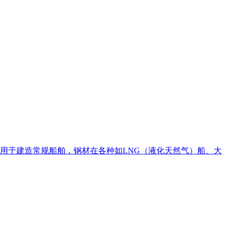
用于建造常规船舶，钢材在各种如LNG（液化天然气）船、大