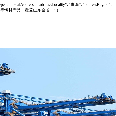
e": "PostalAddress", "addressLocality": "青岛", "addressRegion":
锌铝镁板等钢材产品，覆盖山东全省。" }