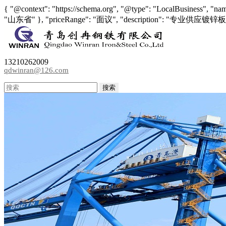
{ "@context": "https://schema.org", "@type": "LocalBusiness", 
"山东省" }, "priceRange": "面议", "descrip
13210262009
qdwinran@126.com
搜索