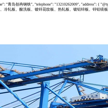
"name": "青岛创冉钢铁", "telephone": "13210262009", "address": { "@typ
tion": "专业供应镀锌板、冷轧板、酸洗板、镀锌花纹板、热轧板、镀铝锌板、