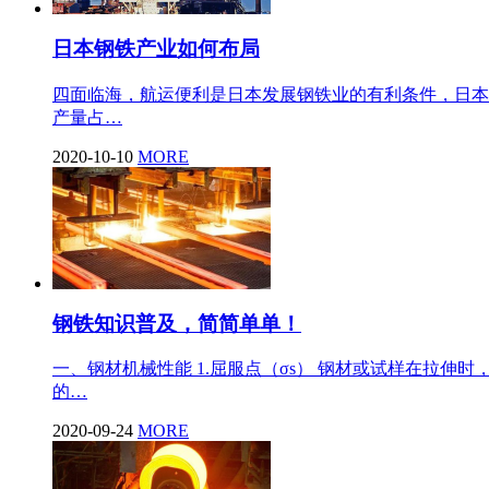
日本钢铁产业如何布局
四面临海，航运便利是日本发展钢铁业的有利条件，日本
产量占…
2020-10-10
MORE
钢铁知识普及，简简单单！
一、钢材机械性能 1.屈服点（σs） 钢材或试样在拉
的…
2020-09-24
MORE