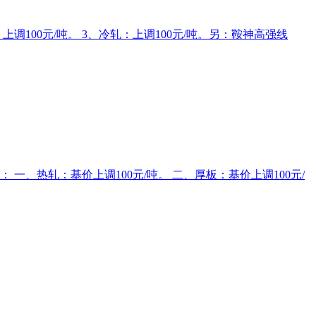
洗：上调100元/吨。 3、冷轧：上调100元/吨。另：鞍神高强线
一、热轧：基价上调100元/吨。 二、厚板：基价上调100元/