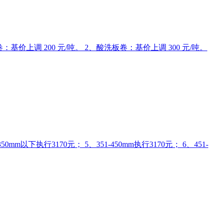
价上调 200 元/吨。 2、酸洗板卷：基价上调 300 元/吨。
m以下执行3170元； 5、351-450mm执行3170元； 6、451-