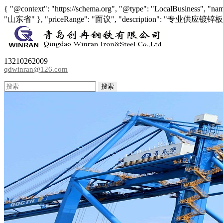
{ "@context": "https://schema.org", "@type": "LocalBusiness", 
"山东省" }, "priceRange": "面议", "descrip
13210262009
qdwinran@126.com
搜索