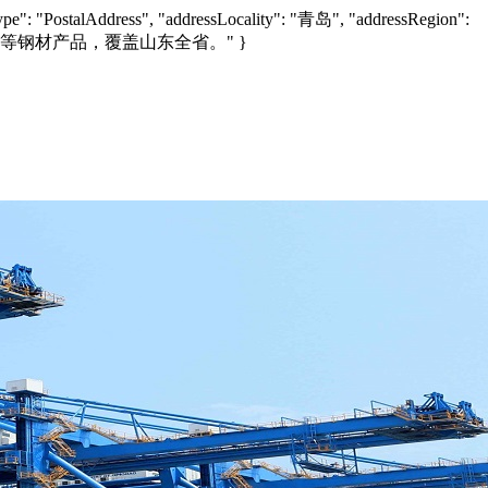
e": "PostalAddress", "addressLocality": "青岛", "addressRegion":
锌铝镁板等钢材产品，覆盖山东全省。" }