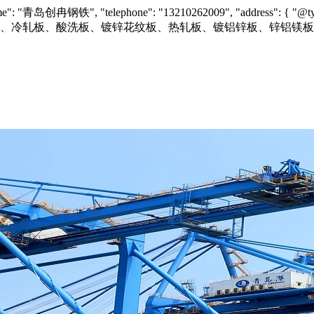
"name": "青岛创冉钢铁", "telephone": "13210262009", "address": { "@typ
tion": "专业供应镀锌板、冷轧板、酸洗板、镀锌花纹板、热轧板、镀铝锌板、