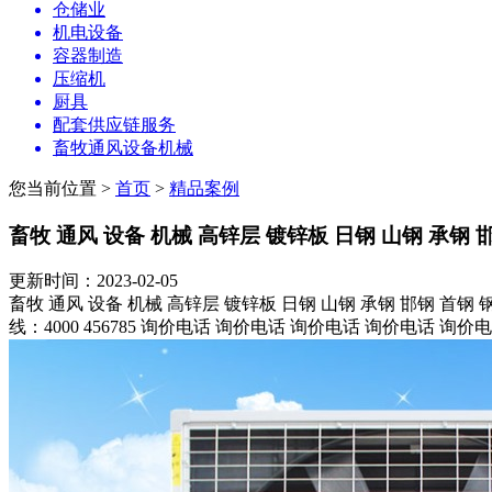
仓储业
机电设备
容器制造
压缩机
厨具
配套供应链服务
畜牧通风设备机械
您当前位置 >
首页
>
精品案例
畜牧 通风 设备 机械 高锌层 镀锌板 日钢 山钢 承钢 
更新时间：2023-02-05
畜牧 通风 设备 机械 高锌层 镀锌板 日钢 山钢 承钢 邯钢 首
线：4000 456785 询价电话 询价电话 询价电话 询价电话 询价