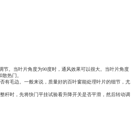
调节。当叶片角度为90度时，通风效果可以很大。当叶片角度
和散热门。
否有毛边。一般来说，质量好的百叶窗能处理叶片的细节，尤
整杆时，先将快门平挂试验看升降开关是否平滑，然后转动调