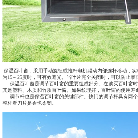
保温百叶窗，采用手动旋钮或推杆电机驱动内部连杆移动，实现
为15～25度时，可有效遮光。当叶片完全关闭时，可以防止
保温百叶窗是调节百叶窗的重要组成部分。在购买百叶窗时，
其是塑料、木质和竹质百叶窗。如果纹理好，百叶窗的使用寿
调节杆也是保温百叶窗的关键部件。快门的调节杆具有两个功
整杆看刀片是否也柔韧。