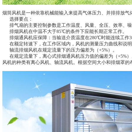
烟筒风机是一种依靠机械能输入来提高气体压力、并排排放气
选择要点：
排气扇的主要控制参数是工作温度、风量、全压、效率、噪
排烟风机在中温不大于85℃的条件下应能长期正常工作。
排烟通风机应保障：当输送介质温度在280℃时能连续工作3
在额定转速下，在工作区域内，风机的测量压力曲线和说明
轴流排烟风机在规定流量下的压力偏差为（+5%）。
在规定流量下，离心式排烟通风机压力值的偏差为（+5%）
风机的种类有离心风机、轴流风机。根据空间大小和排烟罩的