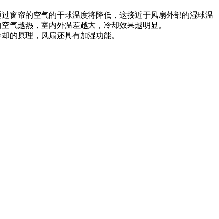
过窗帘的空气的干球温度将降低，这接近于风扇外部的湿球温
内空气越热，室内外温差越大，冷却效果越明显。
却的原理，风扇还具有加湿功能。